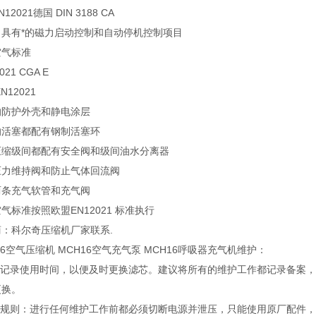
12021德国 DIN 3188 CA
：具有*的磁力启动控制和自动停机控制项目
空气标准
021 CGA E
N12021
的防护外壳和静电涂层
的活塞都配有钢制活塞环
压缩级间都配有安全阀和级间油水分离器
压力维持阀和防止气体回流阀
两条充气软管和充气阀
气标准按照欧盟EN12021 标准执行
：科尔奇压缩机厂家联系.
16空气压缩机 MCH16空气充气泵 MCH16呼吸器充气机维护：
建议记录使用时间，以便及时更换滤芯。建议将所有的维护工作都记录备案，
更换。
维护规则：进行任何维护工作前都必须切断电源并泄压，只能使用原厂配件