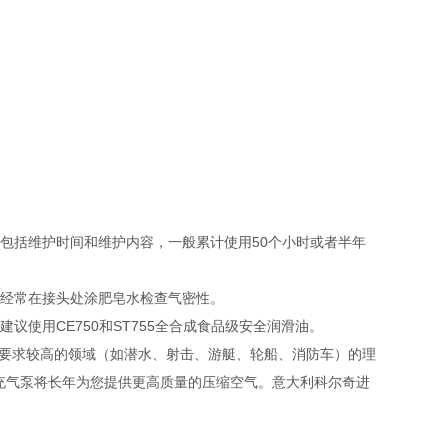
包括维护时间和维护内容，一般累计使用50个小时或者半年
，经常在接头处涂肥皂水检查气密性。
议使用CE750和ST755全合成食品级安全润滑油。
间要求较高的领域（如潜水、射击、游艇、轮船、消防车）的理
充气泵将长年为您提供更高质量的压缩空气。意大利科尔奇进