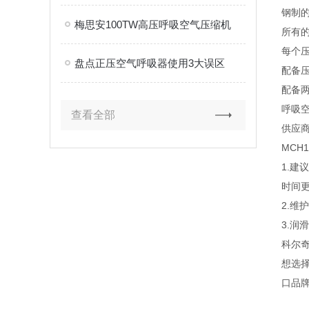
钢制
梅思安100TW高压呼吸空气压缩机
所有
每个
盘点正压空气呼吸器使用3大误区
配备
配备
呼吸空
查看全部
供应商
MCH
1.
时间
2.
3.润
科尔
想选
口品