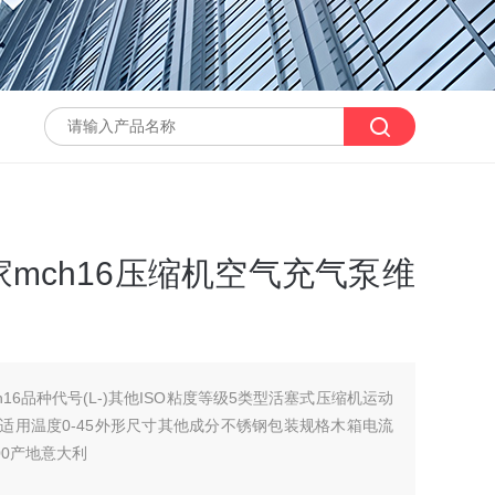
mch16压缩机空气充气泵​维
16品种代号(L-)其他ISO粘度等级5类型活塞式压缩机运动
固点5适用温度0-45外形尺寸其他成分不锈钢包装规格木箱电流
000产地意大利