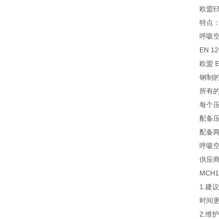
欧盟EN
特点
呼吸
EN 12
欧盟 E
钢制
所有
每个
配备
配备
呼吸空
供应商
MCH
1.
时间
2.