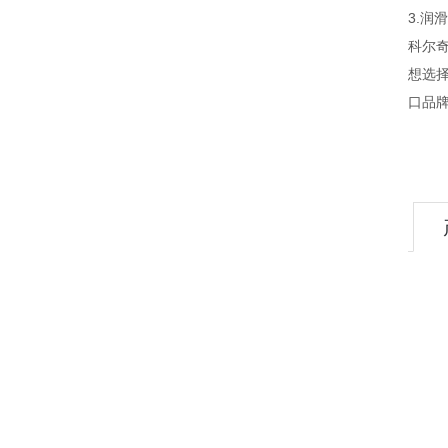
3.润
科尔
想选
口品