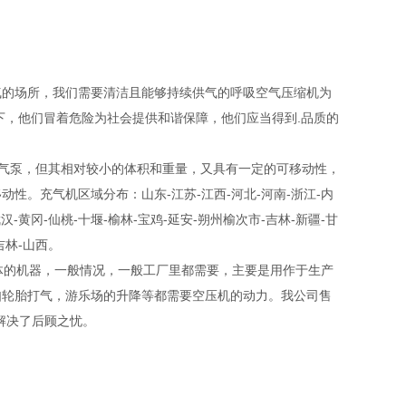
气的场所，我们需要清洁且能够持续供气的呼吸空气压缩机为
下，他们冒着危险为社会提供和谐保障，他们应当得到.品质的
吸器充气泵，但其相对较小的体积和重量，又具有一定的可移动性，
。充气机区域分布：山东-江苏-江西-河北-河南-浙江-内
汉-黄冈-仙桃-十堰-榆林-宝鸡-延安-朔州榆次市-吉林-新疆-甘
吉林-山西。
压气体的机器，一般情况，一般工厂里都需要，主要是用作于生产
如轮胎打气，游乐场的升降等都需要空压机的动力。我公司售
解决了后顾之忧。