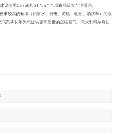
议使用CE750和ST755全合成食品级安全润滑油。
间要求较高的领域（如潜水、射击、游艇、轮船、消防车）的理
充气泵将长年为您提供更高质量的压缩空气。意大利科尔奇进