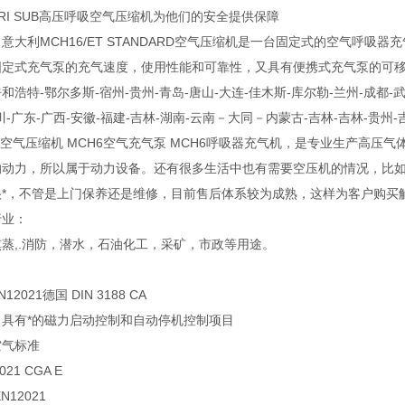
TRI SUB高压呼吸空气压缩机为他们的安全提供保障
意大利MCH16/ET STANDARD空气压缩机是一台固定式的空气呼
定式充气泵的充气速度，使用性能和可靠性，又具有便携式充气泵的可移动性
和浩特-鄂尔多斯-宿州-贵州-青岛-唐山-大连-佳木斯-库尔勒-兰州-成都-武
川-广东-广西-安徽-福建-吉林-湖南-云南－大同－内蒙古-吉林-吉林-贵州-
6空气压缩机 MCH6空气充气泵 MCH6呼吸器充气机，是专业生产高
的动力，所以属于动力设备。还有很多生活中也有需要空压机的情况，比
很*，不管是上门保养还是维修，目前售后体系较为成熟，这样为客户购买
行业：
蒸,.消防，潜水，石油化工，采矿，市政等用途。
：
12021德国 DIN 3188 CA
：具有*的磁力启动控制和自动停机控制项目
空气标准
021 CGA E
N12021