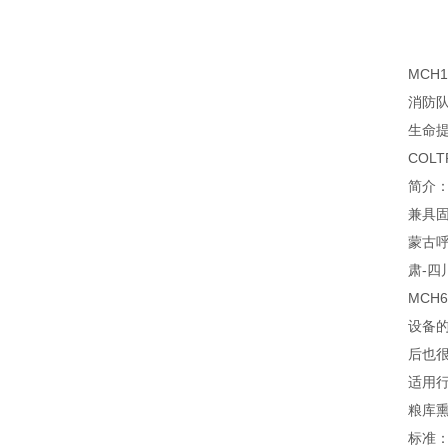
MCH
消防
生命
COL
简介：
兼具固
蒙古呼
肃-四
MCH
设备
后也
适用
粮库熏
标准