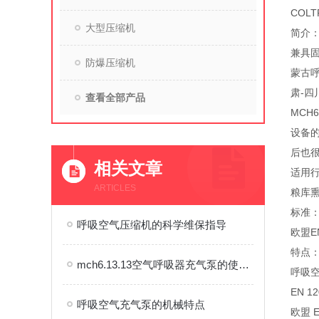
COL
大型压缩机
简介：
兼具固
防爆压缩机
蒙古呼
肃-四
查看全部产品
MCH
设备
后也
相关文章
适用
ARTICLES
粮库熏
标准
呼吸空气压缩机的科学维保指导
欧盟EN
特点
mch6.13.13空气呼吸器充气泵的使用注意事项与保养介绍
呼吸
EN 12
呼吸空气充气泵的机械特点
欧盟 E