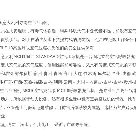
16意大利科尔奇空气压缩机
队员在火灾现场，有毒气体弥漫，特殊环境大气中含氧量不足，和没有空
提供续供气。对于在消防及水下救援前线的消防战士.他们在危险工作条件
TRI SUB高压呼吸空气压缩机为他们的安全提供保障
意大利MCH16/ET STANDARD空气压缩机是一台固定式的空气呼
定式充气泵的充气速度，使用性能和可靠性，又具有便携式充气泵的可移动性
和浩特-鄂尔多斯-宿州-贵州-青岛-唐山-大连-佳木斯-库尔勒-兰州-成都-武
川-广东-广西-安徽-福建-吉林-湖南-云南－大同－内蒙古-吉林-吉林-贵州-
6空气压缩机 MCH6空气充气泵 MCH6呼吸器充气机，是专业生产高
的动力，所以属于动力设备。还有很多生活中也有需要空压机的情况，比
很*，不管是上门保养还是维修，目前售后体系较为成熟，这样为客户购买
行业：
蒸,.消防，潜水，石油化工，采矿，市政等用途。
：