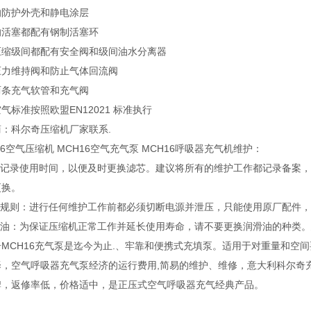
的防护外壳和静电涂层
的活塞都配有钢制活塞环
压缩级间都配有安全阀和级间油水分离器
压力维持阀和防止气体回流阀
两条充气软管和充气阀
气标准按照欧盟EN12021 标准执行
：科尔奇压缩机厂家联系.
16空气压缩机 MCH16空气充气泵 MCH16呼吸器充气机维护：
建议记录使用时间，以便及时更换滤芯。建议将所有的维护工作都记录备案，
更换。
维护规则：进行任何维护工作前都必须切断电源并泄压，只能使用原厂配件
滑油：为保证压缩机正常工作并延长使用寿命，请不要更换润滑油的种类。建
奇MCH16充气泵是迄今为止.、牢靠和便携式充填泵。适用于对重量和空
择，空气呼吸器充气泵经济的运行费用,简易的维护、维修，意大利科尔奇
牌，返修率低，价格适中，是正压式空气呼吸器充气经典产品。