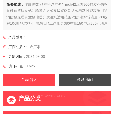
简要描述：
详细参数 品牌科尔奇型号mch42压力300材质不锈钢
泵轴位置边立式叶轮吸入方式双吸式驱动方式电动性能高压用途
消防泵原理真空泵输送介质油泵适用范围消防,潜水等流量600扬
程100叶轮结构4叶轮数目4工作压力380重量150电压380产地意
大利
产品型号：
厂商性质：
生产厂家
更新时间：
2024-09-09
访 问 量：
1625
产品咨询
联系我们
CLASSIFICATION
产品分类