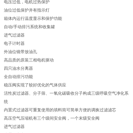
电压过低，电机过热保护
油位过低保护并有指示灯
箱体内运行温度显示和保护功能
自动/手动排污系统和收集罐
进气过滤器
电子计时器
外油位镜带放油孔
高品质的原装三相电机驱动
四只油水分离器
全自动排污功能
稳压阀实现了较好优化的气体供应
活性炭过滤器、分子筛、一氧化碳吸收分子构成三级呼吸空气净化系
统
内置式过滤器可重复使用的填料筒可简单方便的调换过滤滤芯
高压空气压缩机有三个级间安全阀，一个末级安全阀
进气过滤器