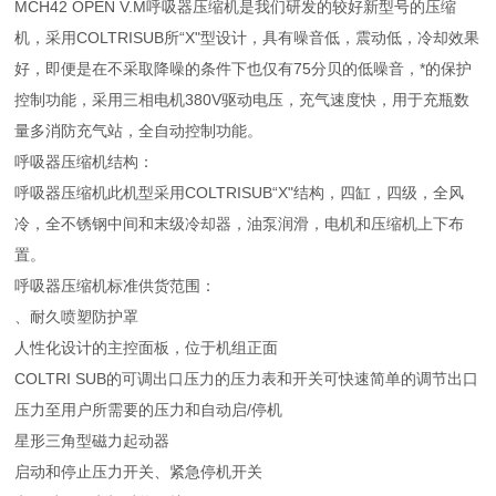
MCH42 OPEN V.M呼吸器压缩机是我们研发的较好新型号的压缩
机，采用COLTRISUB所“X"型设计，具有噪音低，震动低，冷却效果
好，即便是在不采取降噪的条件下也仅有75分贝的低噪音，*的保护
控制功能，采用三相电机380V驱动电压，充气速度快，用于充瓶数
量多消防充气站，全自动控制功能。
呼吸器压缩机结构：
呼吸器压缩机此机型采用COLTRISUB“X"结构，四缸，四级，全风
冷，全不锈钢中间和末级冷却器，油泵润滑，电机和压缩机上下布
置。
呼吸器压缩机标准供货范围：
、耐久喷塑防护罩
人性化设计的主控面板，位于机组正面
COLTRI SUB的可调出口压力的压力表和开关可快速简单的调节出口
压力至用户所需要的压力和自动启/停机
星形三角型磁力起动器
启动和停止压力开关、紧急停机开关