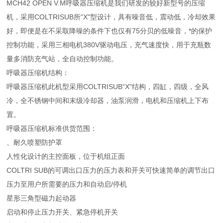
MCH42 OPEN V.M呼吸器压缩机是我们研发的较好新型号的压缩
机，采用COLTRISUB所“X"型设计，具有噪音低，震动低，冷却效果
好，即便是在不采取降噪的条件下也仅有75分贝的低噪音，*的保护
控制功能，采用三相电机380V驱动电压，充气速度快，用于充瓶数
量多消防充气站，全自动控制功能。
呼吸器压缩机结构：
呼吸器压缩机此机型采用COLTRISUB“X"结构，四缸，四级，全风
冷，全不锈钢中间和末级冷却器，油泵润滑，电机和压缩机上下布
置。
呼吸器压缩机标准供货范围：
、耐久喷塑防护罩
人性化设计的主控面板，位于机组正面
COLTRI SUB的可调出口压力的压力表和开关可快速简单的调节出口
压力至用户所需要的压力和自动启/停机
星形三角型磁力起动器
启动和停止压力开关、紧急停机开关