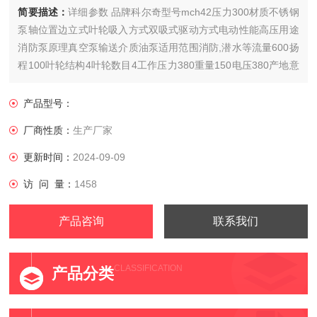
简要描述：
详细参数 品牌科尔奇型号mch42压力300材质不锈钢
泵轴位置边立式叶轮吸入方式双吸式驱动方式电动性能高压用途
消防泵原理真空泵输送介质油泵适用范围消防,潜水等流量600扬
程100叶轮结构4叶轮数目4工作压力380重量150电压380产地意
大利
产品型号：
厂商性质：
生产厂家
更新时间：
2024-09-09
访 问 量：
1458
产品咨询
联系我们
CLASSIFICATION
产品分类