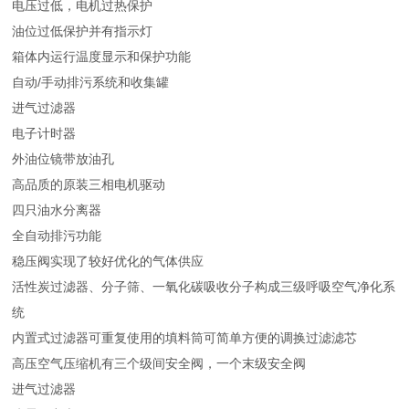
电压过低，电机过热保护
油位过低保护并有指示灯
箱体内运行温度显示和保护功能
自动/手动排污系统和收集罐
进气过滤器
电子计时器
外油位镜带放油孔
高品质的原装三相电机驱动
四只油水分离器
全自动排污功能
稳压阀实现了较好优化的气体供应
活性炭过滤器、分子筛、一氧化碳吸收分子构成三级呼吸空气净化系
统
内置式过滤器可重复使用的填料筒可简单方便的调换过滤滤芯
高压空气压缩机有三个级间安全阀，一个末级安全阀
进气过滤器