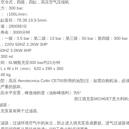
：空冷式，四级，四缸，高压空气压缩机
：300 bar.
：（100L/min）
直径：78,38,19,9.5mm
速：2800转/分
寿命：3000分钟
：一级：3.5 bar；第二级：13 bar；第三级：50 bar；第四级：300 bar
220V 50HZ 2.2KW 3HP
50HZ 3.0KW 4HP
00 ml
间：6L钢瓶充至300 bar约21分钟
 x W x H（mm） 620 x 290 x 360
0 kg
型：高压 Aerotecnica Coltri CE750所用的油型(注：如需
成严重的损坏。
机应水平安置，峰值倾斜度（油标峰值时）为5°
滤器：
填充泵装有两个过滤器。
）
过滤器；过滤环境空气中的灰尘，防止进入填充泵造成磨损。进气过滤器堵