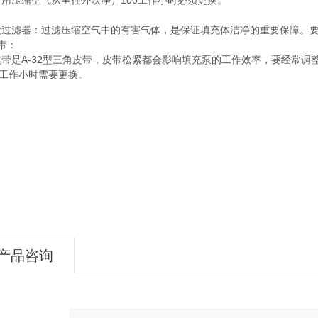
用压缩空气从里往外吹净）100工作小时必须更换。
）
炭过滤器：过滤压缩空气中的有害气体，是保证填充体洁净的重要保障。要
带：
皮带是A-32型三角皮带，皮带松紧都会影响填充泵的工作效率，要经常调
0工作小时需要更换。
产品咨询