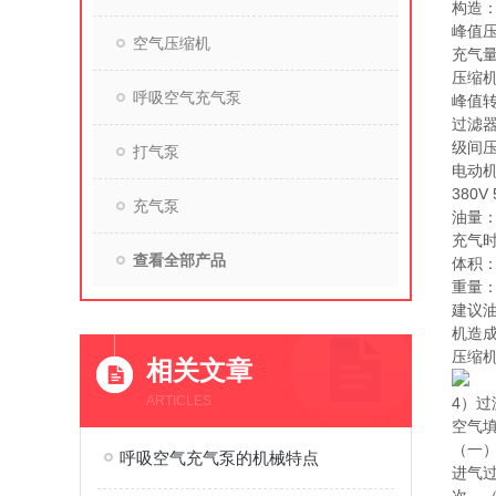
构造
峰值压力
空气压缩机
充气量
压缩机缸
呼吸空气充气泵
峰值转
过滤器
级间压
打气泵
电动机：
380V 
充气泵
油量：3
充气时
查看全部产品
体积：L
重量：4
建议油
机造
压缩
相关文章
ARTICLES
4）过
空气
（一
呼吸空气充气泵的机械特点
进气