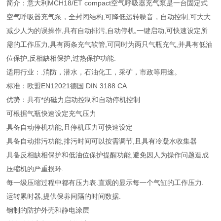
简介：意大利MCH18/ET compact空气呼吸器充气泵是一台固定式
空气呼吸器充气泵，全封闭结构,可降低运转噪音，自动控制,可大大
减少人为的误操作,具有自动排污,自动停机,一键启动,可快速设定所
需的工作压力,具有两条充气软管,可同时为两只气瓶充气,并具有低油
位保护,反相缺相保护,过热保护功能.
适用行业：.消防，潜水，石油化工，采矿，市政等用途。
标准：欧盟EN12021德国 DIN 3188 CA
优势：具有*的磁力启动控制和自动停机控制
可根据气瓶快速设定充气压力
具备自动停机功能,且停机压力可快速设定
具备自动排污功能,排污时间可以按需调节,且具有冷凝水收集器
具备反相缺相保护和低油位保护提醒功能,避免因人为操作问题造成
压缩机的严重损环.
每一级压缩过程中都有压力表.直观的显示每一个气缸的工作压力.
运转累时器,提供保养间隔的时间数据.
钢制的防护外壳和静电涂层