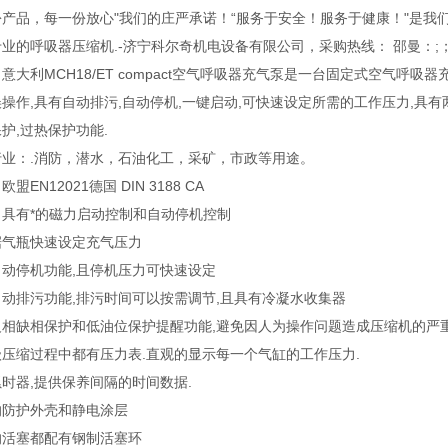
产品，每一份放心"我们的庄严承诺！“服务于安全！服务于健康！"是我
业的呼吸器压缩机.-济宁科尔奇机电设备有限公司，采购热线： 邵曼：;； 
意大利MCH18/ET compact空气呼吸器充气泵是一台固定式空气呼
操作,具有自动排污,自动停机,一键启动,可快速设定所需的工作压力,具有
护,过热保护功能.
行业：.消防，潜水，石油化工，采矿，市政等用途。
盟EN12021德国 DIN 3188 CA
：具有*的磁力启动控制和自动停机控制
据气瓶快速设定充气压力
自动停机功能,且停机压力可快速设定
动排污功能,排污时间可以按需调节,且具有冷凝水收集器
反相缺相保护和低油位保护提醒功能,避免因人为操作问题造成压缩机的严重
压缩过程中都有压力表.直观的显示每一个气缸的工作压力.
时器,提供保养间隔的时间数据.
的防护外壳和静电涂层
的活塞都配有钢制活塞环