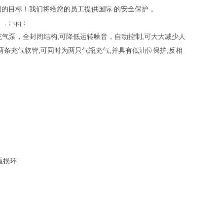
们的目标！我们将给您的员工提供国际.的安全保护 。
.；qq：
吸器充气泵，全封闭结构,可降低运转噪音，自动控制,可大大减少人
两条充气软管,可同时为两只气瓶充气,并具有低油位保护,反相
损环.