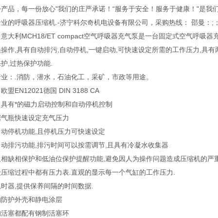
产品，每一份放心"我们的庄严承诺！“服务于安全！服务于健康！"是我
业的呼吸器压缩机.-济宁科尔奇机电设备有限公司，采购热线： 邵曼：;； 
意大利MCH18/ET compact空气呼吸器充气泵是一台固定式空气呼
操作,具有自动排污,自动停机,一键启动,可快速设定所需的工作压力,具有
护,过热保护功能.
行业：.消防，潜水，石油化工，采矿，市政等用途。
盟EN12021德国 DIN 3188 CA
：具有*的磁力启动控制和自动停机控制
据气瓶快速设定充气压力
自动停机功能,且停机压力可快速设定
动排污功能,排污时间可以按需调节,且具有冷凝水收集器
反相缺相保护和低油位保护提醒功能,避免因人为操作问题造成压缩机的严重
压缩过程中都有压力表.直观的显示每一个气缸的工作压力.
时器,提供保养间隔的时间数据.
的防护外壳和静电涂层
的活塞都配有钢制活塞环