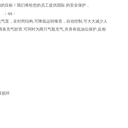
们的目标！我们将给您的员工提供国际.的安全保护 。
.；qq：
吸器充气泵，全封闭结构,可降低运转噪音，自动控制,可大大减少人
两条充气软管,可同时为两只气瓶充气,并具有低油位保护,反相
损环.