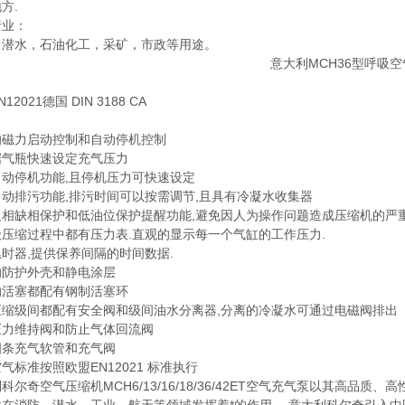
方.
行业：
，潜水，石油化工，采矿，市政等用途。
：
12021德国 DIN 3188 CA
：
的磁力启动控制和自动停机控制
据气瓶快速设定充气压力
自动停机功能,且停机压力可快速设定
动排污功能,排污时间可以按需调节,且具有冷凝水收集器
反相缺相保护和低油位保护提醒功能,避免因人为操作问题造成压缩机的严重
压缩过程中都有压力表.直观的显示每一个气缸的工作压力.
时器,提供保养间隔的时间数据.
的防护外壳和静电涂层
的活塞都配有钢制活塞环
压缩级间都配有安全阀和级间油水分离器,分离的冷凝水可通过电磁阀排出
压力维持阀和防止气体回流阀
四条充气软管和充气阀
气标准按照欧盟EN12021 标准执行
科尔奇空气压缩机MCH6/13/16/18/36/42ET空气充气泵以其高品