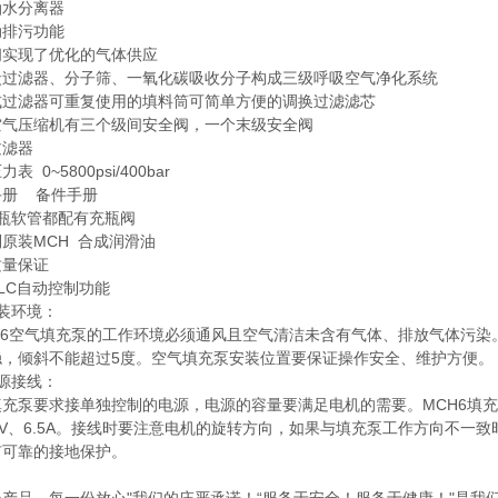
油水分离器
动排污功能
阀实现了优化的气体供应
炭过滤器、分子筛、一氧化碳吸收分子构成三级呼吸空气净化系统
式过滤器可重复使用的填料筒可简单方便的调换过滤滤芯
空气压缩机有三个级间安全阀，一个末级安全阀
过滤器
表 0~5800psi/400bar
手册 备件手册
充瓶软管都配有充瓶阀
原装MCH 合成润滑油
质量保证
LC自动控制功能
装环境：
36空气填充泵的工作环境必须通风且空气清洁未含有气体、排放气体污染
稳，倾斜不能超过5度。空气填充泵安装位置要保证操作安全、维护方便。
源接线：
充泵要求接单独控制的电源，电源的容量要满足电机的需要。MCH6填充泵的
0V、6.5A。接线时要注意电机的旋转方向，如果与填充泵工作方向不
有可靠的接地保护。