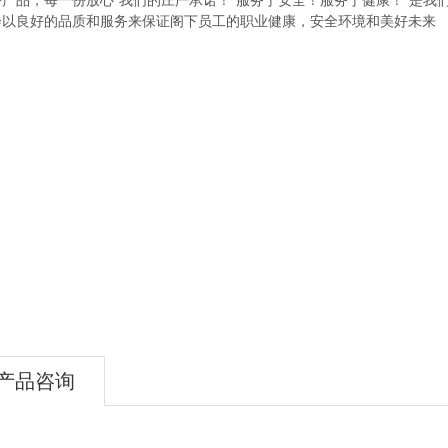
份产品，每一份放心"我们的庄严承诺！“服务于安全！服务于健康！"是我
会以良好的品质和服务来保证阁下员工的职业健康，安全环境和美好未来
产品咨询