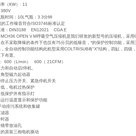
率（KW）: 11
380V
瓶时间：10L气瓶：3.3分钟
贝的工作噪音符合ISO3746标准认定
：DIN3188 EN12021 CGA E
MCH36 OPEN V.M呼吸空气压缩机是我们研发的新型号的压缩机，采
在不采取降噪的条件下也仅有75分贝的低噪音，*的保护控制功能，采用
，全自动控制功能结构此机型采用COLTRISUB有“X"结构，四缸，
上下布置。
： 600（L/min） 600（ 21CFM）
力和自动启/停机。
三角型磁力起动器
和停止压力开关、紧急停机开关
过低，电机过热保护
过低保护并有指示灯
内运行温度显示和保护功能
手动排污系统和收集罐
过滤器
计时器
位镜带放油孔
质的原装三相电机驱动