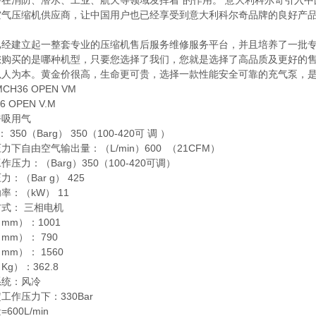
并在消防、潜水、工业、航天等领域发挥着*的作用。 意大利科尔奇引入中
空气压缩机供应商，让中国用户也已经享受到意大利科尔奇品牌的良好产品
已经建立起一整套专业的压缩机售后服务维修服务平台，并且培养了一批专
您购买的是哪种机型，只要您选择了我们，您就是选择了高品质及更好的
以人为本。黄金价很高，生命更可贵，选择一款性能安全可靠的充气泵，
CH36 OPEN VM
6 OPEN V.M
呼吸用气
： 350（Barg） 350（100-420可 调 ）
力下自由空气输出量：（L/min）600 （21CFM）
作压力：（Barg）350（100-420可调）
：（Bar g） 425
率：（kW） 11
式： 三相电机
mm）：1001
mm）： 790
mm）： 1560
Kg）：362.8
系统：风冷
工作压力下：330Bar
600L/min