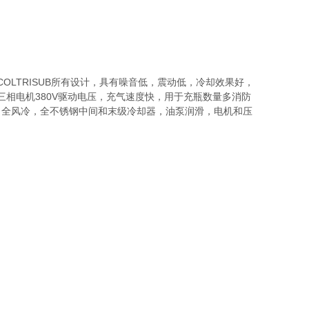
用COLTRISUB所有设计，具有噪音低，震动低，冷却效果好，
三相电机380V驱动电压，充气速度快，用于充瓶数量多消防
四级，全风冷，全不锈钢中间和末级冷却器，油泵润滑，电机和压