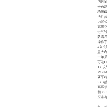
四只
全自
稳压
活性
内置
高压
进气
防震压力
操作
4条
意大利
一年
可选P
1）安
MCH
要平
2）电
高压填
相38
应该