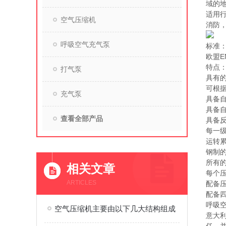
域的地
适用
空气压缩机
消防
呼吸空气充气泵
标准
欧盟EN
特点
打气泵
具有
可根
充气泵
具备
具备自
查看全部产品
具备
每一级
运转累
钢制
所有
相关文章
每个
ARTICLES
配备
配备
呼吸空
空气压缩机主要由以下几大结构组成
意大利