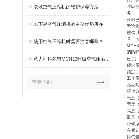
任。
谈谈空气压缩机的维护保养方法
呼吸
务，
公司
以下是空气压缩机的主要优势所在
无论
诚信
号： M
使用空气压缩机时需要注意哪些？
MCH3
消防
意大利科尔奇MCH13呼吸空气压缩机故障分析与规范化处理
压 力 
额定压
额定工
工作压力
查看全部
驱动功
驱动方
长度（
宽度（
高度（
重量（
冷却
在额定
排气量=