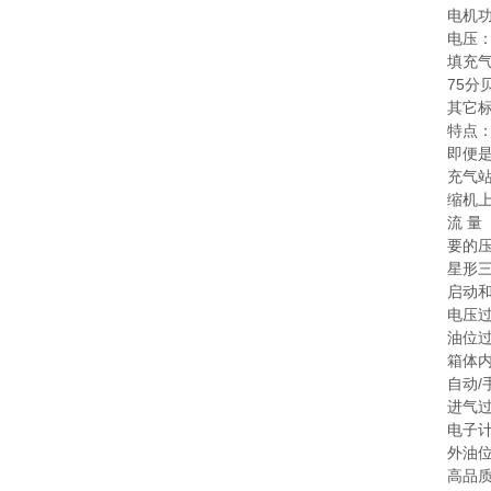
电机功
电压：
填充气
75分
其它标准
特点：
即便是
充气站
缩机
流 量 
要的压
星形
启动
电压
油位
箱体
自动/
进气
电子
外油
高品