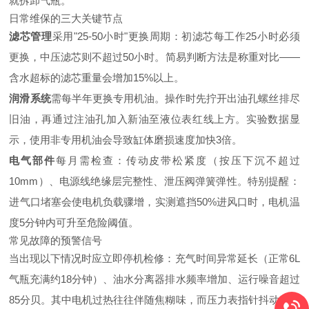
就拆卸气瓶。
日常维保的三大关键节点
滤芯管理
采用"25-50小时"更换周期：初滤芯每工作25小时必须
更换，中压滤芯则不超过50小时。简易判断方法是称重对比——
含水超标的滤芯重量会增加15%以上。
润滑系统
需每半年更换专用机油。操作时先拧开出油孔螺丝排尽
旧油，再通过注油孔加入新油至液位表红线上方。实验数据显
示，使用非专用机油会导致缸体磨损速度加快3倍。
电气部件
每月需检查：传动皮带松紧度（按压下沉不超过
10mm）、电源线绝缘层完整性、泄压阀弹簧弹性。特别提醒：
进气口堵塞会使电机负载骤增，实测遮挡50%进风口时，电机温
度5分钟内可升至危险阈值。
常见故障的预警信号
当出现以下情况时应立即停机检修：充气时间异常延长（正常6L
气瓶充满约18分钟）、油水分离器排水频率增加、运行噪音超过
85分贝。其中电机过热往往伴随焦糊味，而压力表指针抖动则提