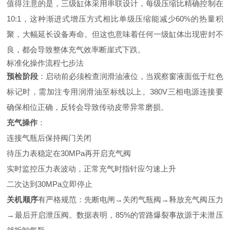
值得注意的是，三级缸体采用串联设计，每级压缩比精确控制在
10:1，这种渐进式增压方式相比单级压缩能减少60%的热量积
聚，大幅延长设备寿命。但这也意味着任何一级缸体出现密封不
良，都会导致整体充气效率断崖式下跌。
标准化操作流程七步法
预检阶段
：启动前必须检查润滑油液位，当观察窗液面低于红色
标记时，需加注专用润滑油至标线以上。380V三相电源连接要
确保相位正确，反转会导致传动皮带异常磨损。
充气操作
：
连接气瓶后保持阀门关闭
待压力表稳定在30MPa再开启充气阀
实时监控压力表波动，正常充气时指针应匀速上升
二次达到30MPa立即停止
关机顺序
有严格规范：先断电闸→关闭气瓶阀→释放充气阀压力
→最后开启泄压阀。数据表明，85%的管路爆裂事故源于未泄压