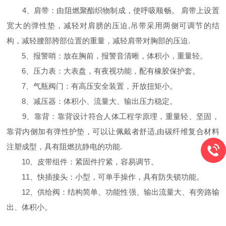
4、肩带：由阻燃聚酯织物制成，使呼吸顺畅。 肩带上设置
宽大的弹性垫，减轻对肩膀的压迫,吊带采用两侧可调节的结
构，减轻腰部胯部位置的重量，减轻肩带对胸部的压迫.
5、报警哨：放在胸前，报警音清晰，体积小，重量轻。
6、压力表：大表盘，有夜视功能，配有橡胶保护套。
7、气瓶阀门：有高压安全装置，开放扭矩小。
8、减压器：体积小、流量大、输出压力稳定。
9、靠背：靠背设计符合人体工程学原理，重量轻、坚固，
靠背内侧加有弹性护垫，可以让佩戴者舒适,由碳纤维复合材料
注塑成型，具有阻燃抗静电的功能.
10、皮带组件：紧固件拧紧，容易调节。
11、快插接头：小型，可单手操作，具有防失锁功能。
12、供给阀：结构简单、功能性强、输出流量大、有旁路输
出、体积小。