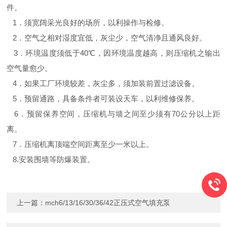
件。
1．须宽阔采光良好的场所，以利操作与检修。
2．空气之相对湿度宜低，灰尘少，空气清净且通风良好。
3．环境温度须低于40℃，因环境温度越高，则压缩机之输出
空气量愈少。
4．如果工厂环境较差，灰尘多，须加装前置过滤设备。
5．预留通路，具备条件者可装设天车，以利维修保养。
6．预留保养空间，压缩机与墙之间至少须有70公分以上距
离。
7．压缩机离顶端空间距离至少一米以上。
8.安装围墙等防爆装置。
上一篇：
mch6/13/16/30/36/42正压式空气填充泵