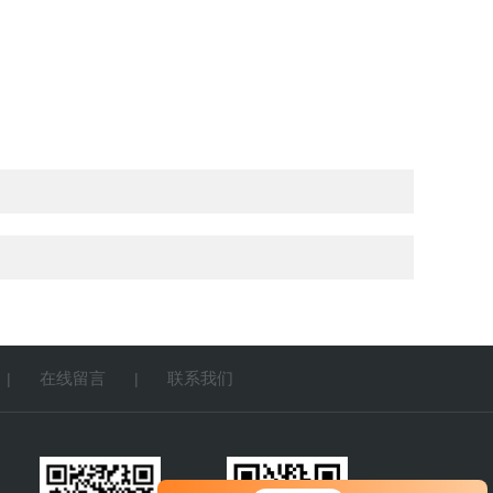
在线留言
联系我们
|
|