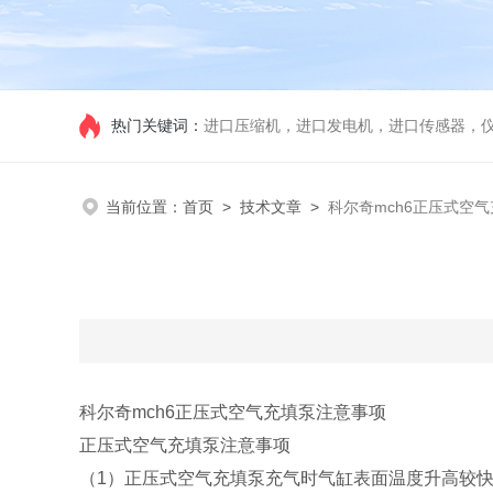
热门关键词：
进口压缩机，进口发电机，进口传感器，
当前位置：
首页
>
技术文章
>
科尔奇mch6正压式空
科尔奇mch6正压式空气充填泵注意事项
正压式空气充填泵注意事项
（1）正压式空气充填泵充气时气缸表面温度升高较快